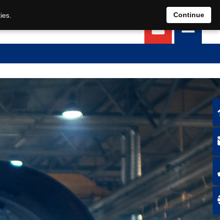
EN
DE
Continue
ies.