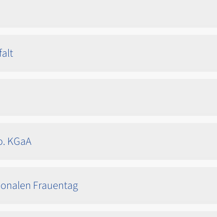
alt
Co. KGaA
tionalen Frauentag