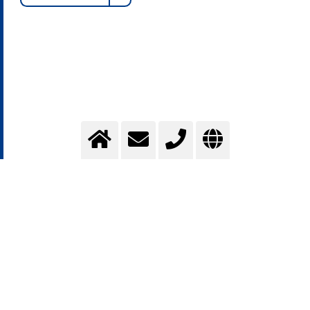
Das Messer Gaseeigenschaften-Tool unterstützt Fachkräfte
bei der Auswahl und Anwendung von Industriegasen durch
die Bereitstellung verlässlicher, technischer Daten zu den
Charakteristika der wichtigsten Gase
. Es ermöglicht eine
fundierte Entscheidungsgrundlage im Projekt- und
Prozessumfeld.