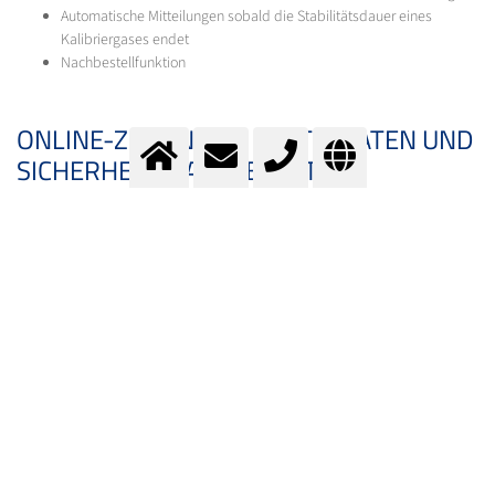
Automatische Mitteilungen sobald die Stabilitätsdauer eines
Kalibriergases endet
Nachbestellfunktion
ONLINE-ZUGANG ZU ZERTIFIKATEN UND
SICHERHEITSDATENBLÄTTERN
Die Zertifikate eines Kalibriergases enthalten alle wichtigen Informationen
über das Gasgemisch. Dazu zählt insbesondere die Zusammensetzung,
die Unsicherheit, der Stabilitätszeitraum sowie Informationen über den
Druckgasbehälter. Im Datenblatt der Standardprodukte werden
Informationen zur Produktspezifikation bereitgestellt. Das
Sicherheitsdatenblatt beinhaltet alle relevanten Informationen über die
Eigenschaften und den sicheren Umgang mit dem jeweiligen Produkt.
WIE BEKOMME ICH EINEN MYLAB