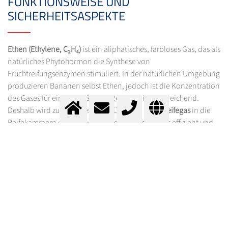
FUNKTIONSWEISE UND
SICHERHEITSASPEKTE
Ethen (Ethylene, C₂H₄)
ist ein aliphatisches, farbloses Gas, das als
natürliches Phytohormon die Synthese von
Fruchtreifungsenzymen stimuliert. In der natürlichen Umgebung
produzieren Bananen selbst Ethen, jedoch ist die Konzentration
des Gases für eine vollständige Reifung nicht ausreichend.
Deshalb wird zusätzliches Ethen über das
Fruchtreifegas
in die
Reifekammern eingebracht, um den Reifeprozess effizient und
kontrolliert zu beschleunigen.
Das
Fruchtreifegas
, das in der Bananenindustrie verwendet
wird, besteht aus einer Mischung von etwa 4 Volumenprozent
Ethen in Stickstoff. Diese spezifische Konzentration wurde
entwickelt, um den Reifeprozess optimal zu steuern, während
gleichzeitig die Sicherheit gewahrt bleibt, da das Gasgemisch
bei dieser Dosierung nicht zündfähig ist.