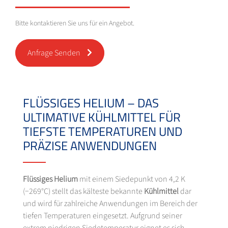
Bitte kontaktieren Sie uns für ein Angebot.
Anfrage Senden
FLÜSSIGES HELIUM – DAS
ULTIMATIVE KÜHLMITTEL FÜR
TIEFSTE TEMPERATUREN UND
PRÄZISE ANWENDUNGEN
Flüssiges Helium
mit einem Siedepunkt von 4,2 K
(−269°C) stellt das kälteste bekannte
Kühlmittel
dar
und wird für zahlreiche Anwendungen im Bereich der
tiefen Temperaturen eingesetzt. Aufgrund seiner
extrem niedrigen Siedetemperatur eignet es sich