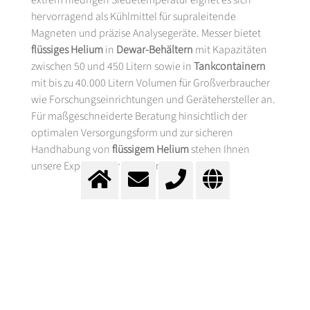
hervorragend als Kühlmittel für supraleitende
Magneten und präzise Analysegeräte. Messer bietet
flüssiges Helium
in
Dewar-Behältern
mit Kapazitäten
zwischen 50 und 450 Litern sowie in
Tankcontainern
mit bis zu 40.000 Litern Volumen für Großverbraucher
wie Forschungseinrichtungen und Gerätehersteller an.
Für maßgeschneiderte Beratung hinsichtlich der
optimalen Versorgungsform und zur sicheren
Handhabung von
flüssigem Helium
stehen Ihnen
unsere Experten zur Verfügung.
ANWENDUNGSBEREICHE VON
FLÜSSIGEM HELIUM IN DER
SUPRALEITFÄHIGKEIT UND
MAGNETRESONANZTECHNOLOGIE