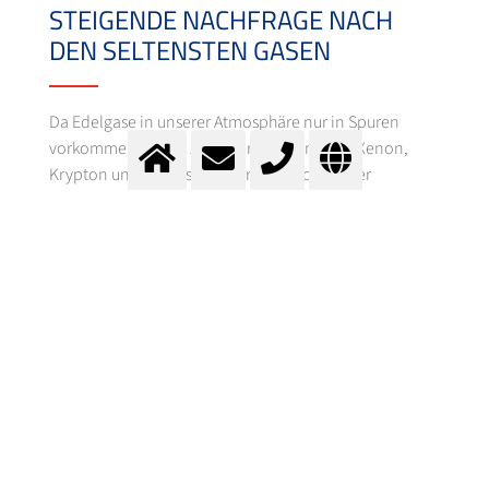
STEIGENDE NACHFRAGE NACH
DEN SELTENSTEN GASEN
Da Edelgase in unserer Atmosphäre nur in Spuren
vorkommen, ist die zu fördernde Menge an Xenon,
Krypton und Neon sehr begrenzt. Trotz dieser
limitierten Produktionsmengen steigt die Nachfrage
nach diesen Edelgasen jedoch in mehreren
Marktsegmenten stetig an. Bestimmte
Laseranwendungen arbeiten ausschließlich mit
Edelgasgemischen und sind starke Treiber des
gesamten Edelgasmarktes, gleichermaßen im Medizin-
sowie Elektronik-Segment, wo Edelgase in Reinstform
auch für anderweitige Zwecke verwendet werden. Die
Herstellung von Glas und Fenstern sowie der Antrieb
von Satelliten im Weltraum umfassen weitere
Anwendungen von Edelgasen.