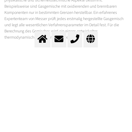
physikalische und sicherheitstechnische Aspekte bestimmt.
Beispielsweise sind Gasgemische mit oxidierenden und brennbaren
Komponenten nur in bestimmten Grenzen herstellbar. Ein erfahrenes
Expertenteam von Messer prüft jedes erstmalig hergestellte Gasgemisch
und legt alle wesentlichen Verfahrensparameter im Detail fest. Für die
Berechnung des Gemisches wird ein eigens entwickeltes
thermodynamisches Softwarepaket genutzt.
TOLERANZ, UNSICHERHEIT UND
STABILITÄTSDAUER EINES
GASGEMISCHES
Die (Herstell-) Toleranz beschreibt die maximal zulässige Abweichung des
tatsächlichen Gehalts (Ist-Wert) einer Komponente vom geforderten Gehalt
(Soll-Wert). Verfahrensbedingt liegt die Toleranz üblicherweise bei 5 % bis
10 % (relativ), je nach Gehalt, Art und Anzahl der Komponenten.
Der Ist-Gehalt einer Komponente kann nur mit einer gewissen Unsicherheit