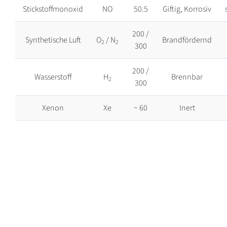
Stickstoffmonoxid
NO
50.5
Giftig, Korrosiv
200 /
Synthetische Luft
O
/ N
Brandfördernd
2
2
300
200 /
Wasserstoff
H
Brennbar
2
300
Xenon
Xe
~ 60
Inert