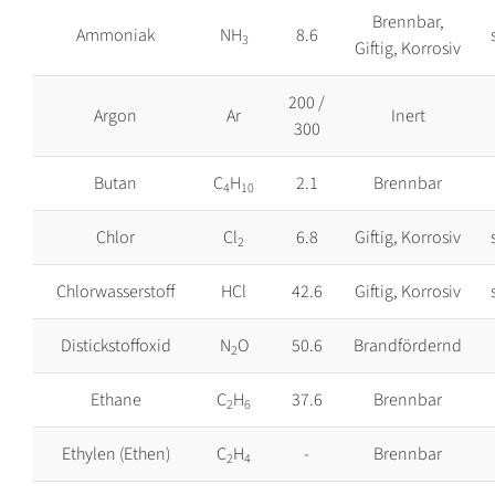
Brennbar,
Ammoniak
NH
8.6
3
Giftig, Korrosiv
200 /
Argon
Ar
Inert
300
Butan
C
H
2.1
Brennbar
4
10
Chlor
Cl
6.8
Giftig, Korrosiv
2
Chlorwasserstoff
HCl
42.6
Giftig, Korrosiv
Distickstoffoxid
N
O
50.6
Brandfördernd
2
Ethane
C
H
37.6
Brennbar
2
6
Ethylen (Ethen)
C
H
-
Brennbar
2
4