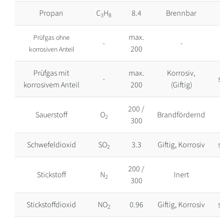
Propan
C
H
8.4
Brennbar
3
8
max.
Prüfgas ohne
-
-
200
korrosiven Anteil
Prüfgas mit
max.
Korrosiv,
-
korrosivem Anteil
200
(Giftig)
200 /
Sauerstoff
O
Brandfördernd
2
300
Schwefeldioxid
SO
3.3
Giftig, Korrosiv
2
200 /
Stickstoff
N
Inert
2
300
Stickstoffdioxid
NO
0.96
Giftig, Korrosiv
2