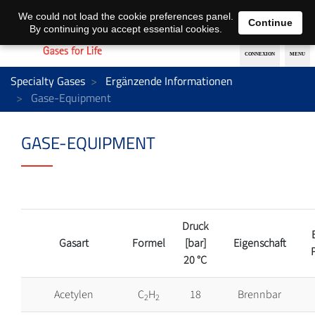
EN
DE
We could not load the cookie preferences panel.
Continue
By continuing you accept essential cookies.
Specialty Gases
Ergänzende Informationen
Gase-Equipment
GASE-EQUIPMENT
Druck
Gasart
Formel
[bar]
Eigenschaft
20 °C
Acetylen
C
H
18
Brennbar
2
2