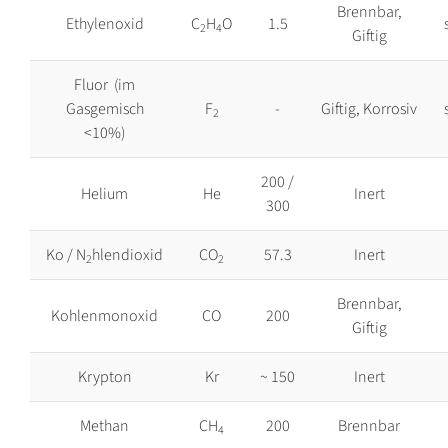
Brennbar,
Ethylenoxid
C
H
O
1.5
2
4
Giftig
Fluor (im
Gasgemisch
F
-
Giftig, Korrosiv
2
<10%)
200 /
Helium
He
Inert
300
Ko / N
hlendioxid
CO
57.3
Inert
2
2
Brennbar,
Kohlenmonoxid
CO
200
Giftig
Krypton
Kr
~ 150
Inert
Methan
CH
200
Brennbar
4